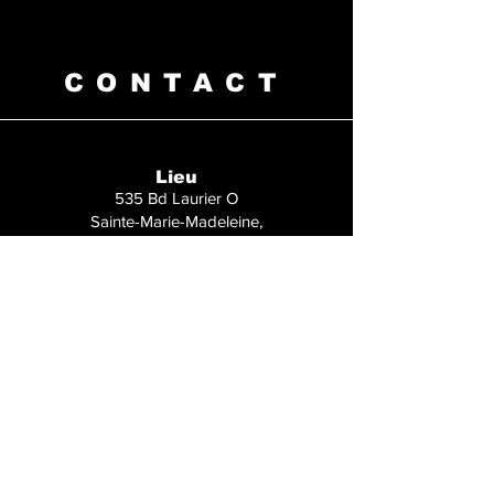
CONTACT
Lieu
535 Bd Laurier O
Sainte-Marie-Madeleine,
QC J0H 1S0
tatouageroy@hotmail.com
Tél :
450-600-1264
Bilan de Santé Roy Tatouage
Décharge Roy Tatouage